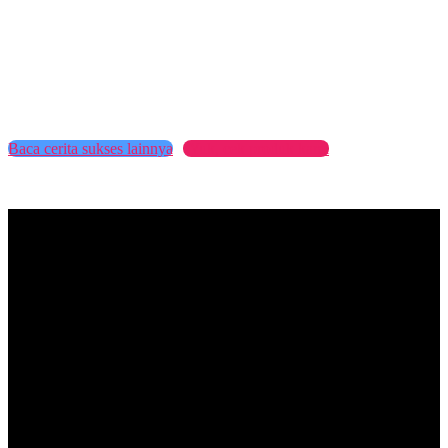
Facebook
Twitter
Pinterest
WhatsApp
Baca cerita sukses lainnya
Yuk, cek produk kami