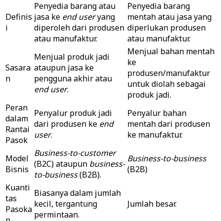
Penyedia barang atau
Penyedia barang
Definis
jasa ke
end user
yang
mentah atau jasa yang
i
diperoleh dari produsen
diperlukan produsen
atau manufaktur.
atau manufaktur.
Menjual bahan mentah
Menjual produk jadi
ke
Sasara
ataupun jasa ke
produsen/manufaktur
n
pengguna akhir atau
untuk diolah sebagai
end user
.
produk jadi.
Peran
Penyalur produk jadi
Penyalur bahan
dalam
dari produsen ke
end
mentah dari produsen
Rantai
user
.
ke manufaktur.
Pasok
Business-to-customer
Model
Business-to-business
(B2C) ataupun
business-
Bisnis
(B2B)
to-business
(B2B).
Kuanti
Biasanya dalam jumlah
tas
kecil, tergantung
Jumlah besar.
Pasoka
permintaan.
n