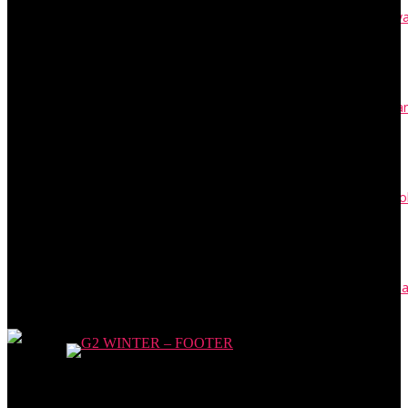
Buku Kas adalah Catatan Transaksi Tunai Akuntansi, Cek Jenisny
April 24, 2023
Contoh Surat Resmi: Permohonan, Kuasa, Edaran, SK, dan Unda
April 24, 2023
PKWT adalah Perjanjian Kerja Waktu Tertentu: Syarat dan Cont
April 17, 2023
Surat Perjanjian Hutang Piutang: Contoh dengan & Tanpa Jamin
April 3, 2023