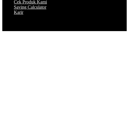
Cek Produk Kami
Saving Calculator
Karir
© 2023 by Peakflo. All rights reserved.