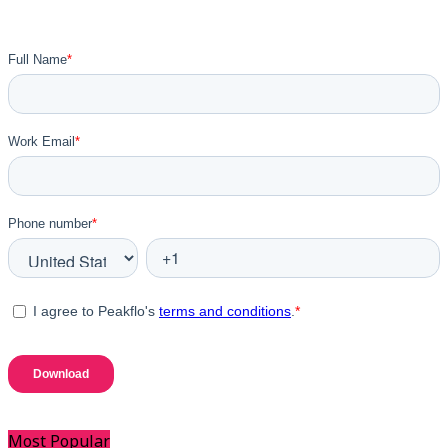
Most Popular