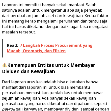
Laporan ini memiliki banyak sekali manfaat. Salah
satunya adalah untuk mengetahui apa saja penyebab
dari perubahan jumlah aset dan kewajiban. Kedua faktor
ini memang kerap mengalami perubahan dan tentu saja
hal ini harus diketahui dengan baik, agar bisa mengatasi
masalah tersebut.
Read:
7 Langkah Proses Procurement yang
Mudah, Otomatis, dan Efisien
Kemampuan Entitas untuk Membayar
Dividen dan Kewajiban
Dari laporan arus kas adalah bisa dikatakan bahwa
manfaat dari laporan ini untuk bisa membantu
perusahaan memastikan jumlah kas untuk membayar
sejumlah kewajiban. Ada banyak sekali kewajiban
perusahaan yang harus diketahui dan dipahami, seperti
payroll
gaji karyawan, membayar dividen, sampai dengan