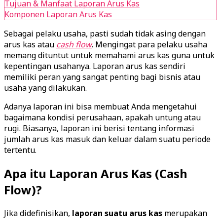
Tujuan & Manfaat Laporan Arus Kas
Komponen Laporan Arus Kas
Sebagai pelaku usaha, pasti sudah tidak asing dengan
arus kas atau
cash flow
. Mengingat para pelaku usaha
memang dituntut untuk memahami arus kas guna untuk
kepentingan usahanya. Laporan arus kas sendiri
memiliki peran yang sangat penting bagi bisnis atau
usaha yang dilakukan.
Adanya laporan ini bisa membuat Anda mengetahui
bagaimana kondisi perusahaan, apakah untung atau
rugi. Biasanya, laporan ini berisi tentang informasi
jumlah arus kas masuk dan keluar dalam suatu periode
tertentu.
Apa itu Laporan Arus Kas (Cash
Flow)?
Jika didefinisikan,
laporan suatu arus kas
merupakan