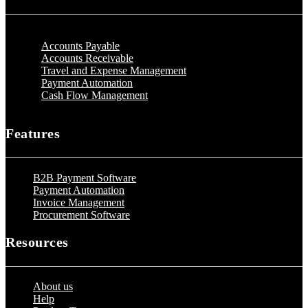
Accounts Payable
Accounts Receivable
Travel and Expense Management
Payment Automation
Cash Flow Management
Features
B2B Payment Software
Payment Automation
Invoice Management
Procurement Software
Resources
About us
Help