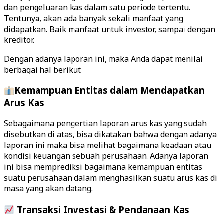
dan pengeluaran kas dalam satu periode tertentu.
Tentunya, akan ada banyak sekali manfaat yang
didapatkan. Baik manfaat untuk investor, sampai dengan
kreditor.
Dengan adanya laporan ini, maka Anda dapat menilai
berbagai hal berikut
Kemampuan Entitas dalam Mendapatkan
Arus Kas
Sebagaimana pengertian laporan arus kas yang sudah
disebutkan di atas, bisa dikatakan bahwa dengan adanya
laporan ini maka bisa melihat bagaimana keadaan atau
kondisi keuangan sebuah perusahaan. Adanya laporan
ini bisa memprediksi bagaimana kemampuan entitas
suatu perusahaan dalam menghasilkan suatu arus kas di
masa yang akan datang.
Transaksi Investasi & Pendanaan Kas