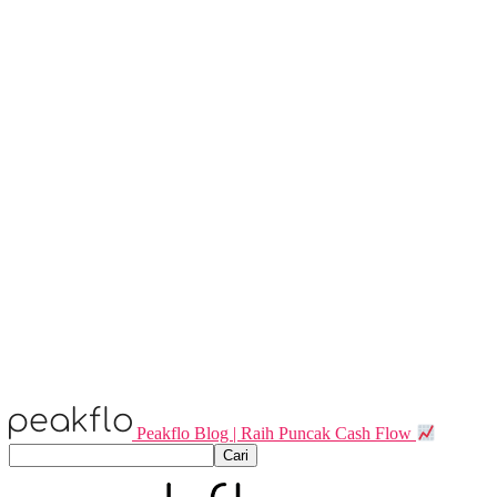
Peakflo Blog | Raih Puncak Cash Flow