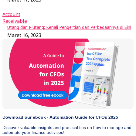
Account
Receivable
Utang dan Piutang: Kenali Pengertian dan Perbedaannya di Sini
Maret 16, 2023