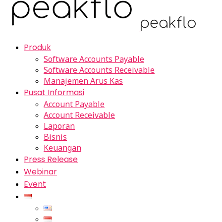
Produk
Software Accounts Payable
Software Accounts Receivable
Manajemen Arus Kas
Pusat Informasi
Account Payable
Account Receivable
Laporan
Bisnis
Keuangan
Press Release
Webinar
Event