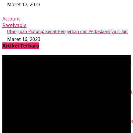
Maret 17, 2023
Account
Receivable
Utang dan Piutang: Kenali Pengertian dan Perbedaannya di Sini
Maret 16, 2023
Artikel Terbaru
RAB adalah Rencana Anggaran Biaya: Cara Buat dan Contohnya
April 28, 2023
Vendor adalah Penyedia Barang Jasa: Contohnya di Rantai Pasok
April 27, 2023
Buku Kas adalah Catatan Transaksi Tunai Akuntansi, Cek Jenisny
April 24, 2023