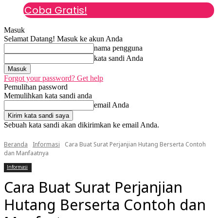
Coba Gratis!
Masuk
Selamat Datang! Masuk ke akun Anda
nama pengguna
kata sandi Anda
Forgot your password? Get help
Pemulihan password
Memulihkan kata sandi anda
email Anda
Sebuah kata sandi akan dikirimkan ke email Anda.
Beranda
Informasi
Cara Buat Surat Perjanjian Hutang Berserta Contoh
dan Manfaatnya
Informasi
Cara Buat Surat Perjanjian
Hutang Berserta Contoh dan