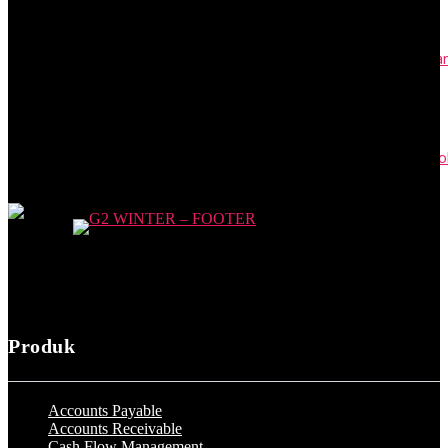
Contoh Surat Resmi: Permohonan, Kuasa, Edaran, SK, dan Unda
April 24, 2023
PKWT adalah Perjanjian Kerja Waktu Tertentu: Syarat dan Cont
April 17, 2023
Produk
Accounts Payable
Accounts Receivable
Cash Flow Management