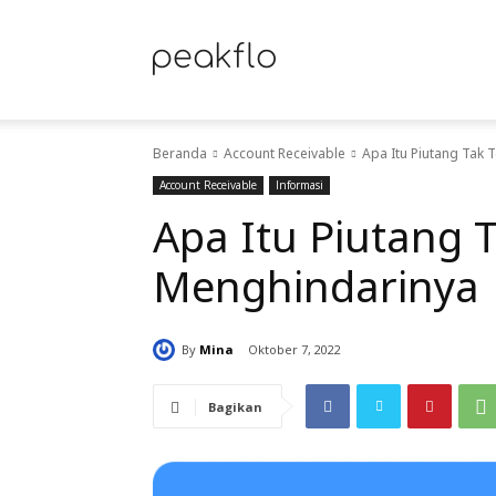
Peakflo
Beranda
Account Receivable
Apa Itu Piutang Tak 
Blog
Account Receivable
Informasi
Apa Itu Piutang 
Menghindarinya
|
By
Mina
Oktober 7, 2022
Raih
Bagikan