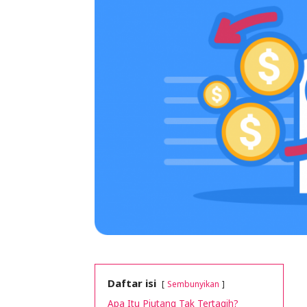
Puncak
Cash
Flow
Daftar isi
Sembunyikan
Apa Itu Piutang Tak Tertagih?