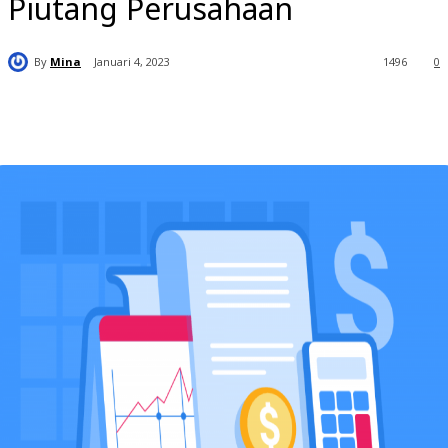
Piutang Perusahaan​
By
Mina
Januari 4, 2023
1496
0