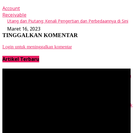
Account
Receivable
Utang dan Piutang: Kenali Pengertian dan Perbedaannya di Sini
Maret 16, 2023
TINGGALKAN KOMENTAR
Login untuk meninggalkan komentar
Artikel Terbaru
RAB adalah Rencana Anggaran Biaya: Cara Buat dan Contohnya
April 28, 2023
Vendor adalah Penyedia Barang Jasa: Contohnya di Rantai Pasok
April 27, 2023