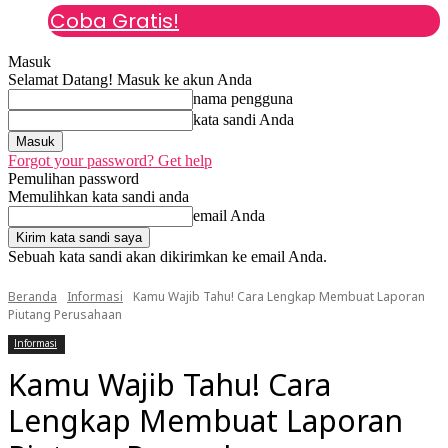
Coba Gratis!
Masuk
Selamat Datang! Masuk ke akun Anda
nama pengguna
kata sandi Anda
Forgot your password? Get help
Pemulihan password
Memulihkan kata sandi anda
email Anda
Sebuah kata sandi akan dikirimkan ke email Anda.
Beranda
Informasi
Kamu Wajib Tahu! Cara Lengkap Membuat Laporan
Piutang Perusahaan​
Informasi
Kamu Wajib Tahu! Cara
Lengkap Membuat Laporan