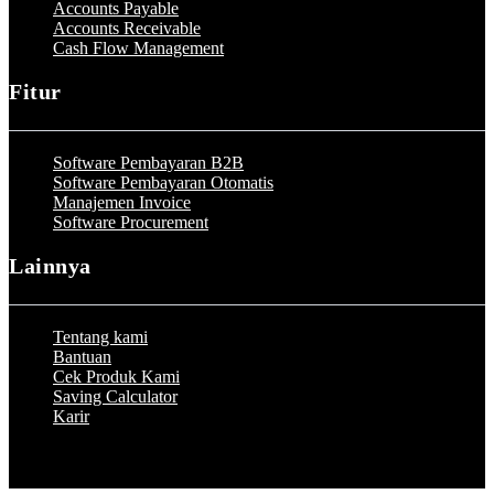
Accounts Payable
Accounts Receivable
Cash Flow Management
Fitur
Software Pembayaran B2B
Software Pembayaran Otomatis
Manajemen Invoice
Software Procurement
Lainnya
Tentang kami
Bantuan
Cek Produk Kami
Saving Calculator
Karir
© 2023 by Peakflo. All rights reserved.