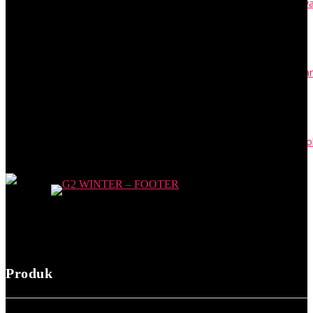
Buku Kas adalah Catatan Transaksi Tunai Akuntansi, Cek Jenisny
April 24, 2023
Contoh Surat Resmi: Permohonan, Kuasa, Edaran, SK, dan Unda
April 24, 2023
PKWT adalah Perjanjian Kerja Waktu Tertentu: Syarat dan Cont
April 17, 2023
Produk