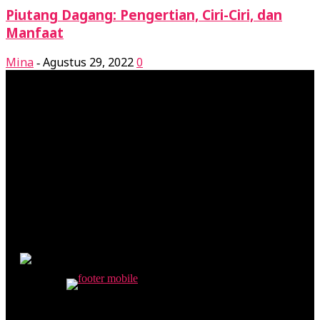
Piutang Dagang: Pengertian, Ciri-Ciri, dan
Manfaat
Mina
Agustus 29, 2022
0
-