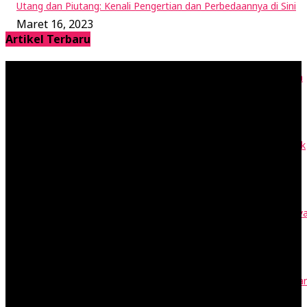
Utang dan Piutang: Kenali Pengertian dan Perbedaannya di Sini
Maret 16, 2023
Artikel Terbaru
RAB adalah Rencana Anggaran Biaya: Cara Buat dan Contohnya
April 28, 2023
Vendor adalah Penyedia Barang Jasa: Contohnya di Rantai Pasok
April 27, 2023
Buku Kas adalah Catatan Transaksi Tunai Akuntansi, Cek Jenisny
April 24, 2023
Contoh Surat Resmi: Permohonan, Kuasa, Edaran, SK, dan Unda
April 24, 2023