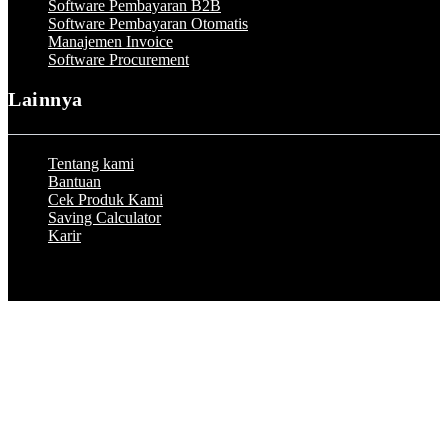
Software Pembayaran B2B
Software Pembayaran Otomatis
Manajemen Invoice
Software Procurement
Lainnya
Tentang kami
Bantuan
Cek Produk Kami
Saving Calculator
Karir
© 2023 by Peakflo. All rights reserved.