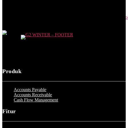
PKWT adalah Perjanjian Kerja Waktu Tertentu: Syarat dan Cont
April 17, 2023
Produk
Accounts Payable
Accounts Receivable
Cash Flow Management
Fitur