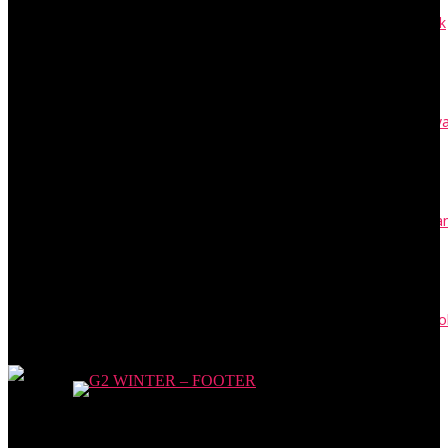
Vendor adalah Penyedia Barang Jasa: Contohnya di Rantai Pasok
April 27, 2023
Buku Kas adalah Catatan Transaksi Tunai Akuntansi, Cek Jenisny
April 24, 2023
Contoh Surat Resmi: Permohonan, Kuasa, Edaran, SK, dan Unda
April 24, 2023
PKWT adalah Perjanjian Kerja Waktu Tertentu: Syarat dan Cont
April 17, 2023