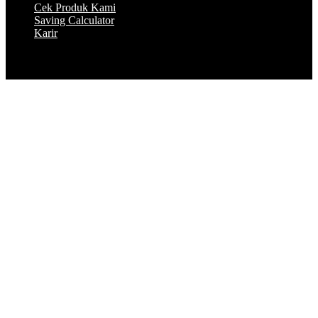
Cek Produk Kami
Saving Calculator
Karir
© 2023 by Peakflo. All rights reserved.