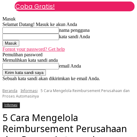
Coba Gratis!
Masuk
Selamat Datang! Masuk ke akun Anda
nama pengguna
kata sandi Anda
Forgot your password? Get help
Pemulihan password
Memulihkan kata sandi anda
email Anda
Sebuah kata sandi akan dikirimkan ke email Anda.
Beranda
Informasi
5 Cara Mengelola Reimbursement Perusahaan dan
Proses Automasinya
Informasi
5 Cara Mengelola
Reimbursement Perusahaan