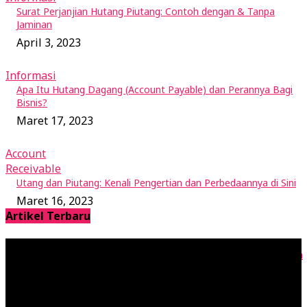
Surat Perjanjian Hutang Piutang: Contoh dengan & Tanpa
Jaminan
April 3, 2023
Informasi
Apa Itu Hutang Dagang (Account Payable) dan Perannya Bagi
Bisnis?
Maret 17, 2023
Account
Receivable
Utang dan Piutang: Kenali Pengertian dan Perbedaannya di Sini
Maret 16, 2023
Artikel Terbaru
RAB adalah Rencana Anggaran Biaya: Cara Buat dan Contohnya
April 28, 2023