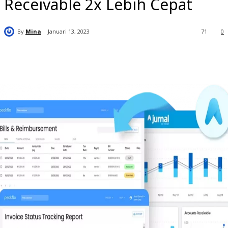
Receivable 2x Lebih Cepat
By
Mina
Januari 13, 2023
71
0