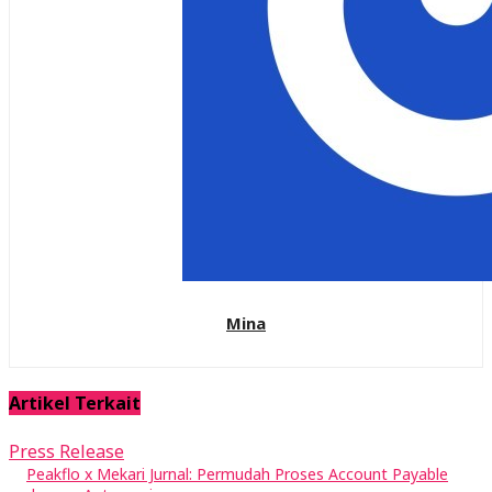
Mina
Artikel Terkait
Press Release
Peakflo x Mekari Jurnal: Permudah Proses Account Payable