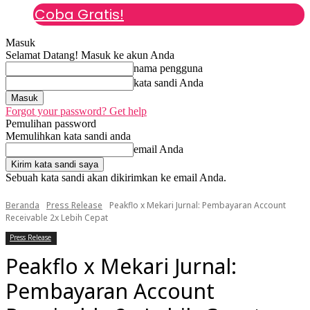
Coba Gratis!
Masuk
Selamat Datang! Masuk ke akun Anda
nama pengguna
kata sandi Anda
Forgot your password? Get help
Pemulihan password
Memulihkan kata sandi anda
email Anda
Sebuah kata sandi akan dikirimkan ke email Anda.
Beranda
Press Release
Peakflo x Mekari Jurnal: Pembayaran Account
Receivable 2x Lebih Cepat
Press Release
Peakflo x Mekari Jurnal:
Pembayaran Account