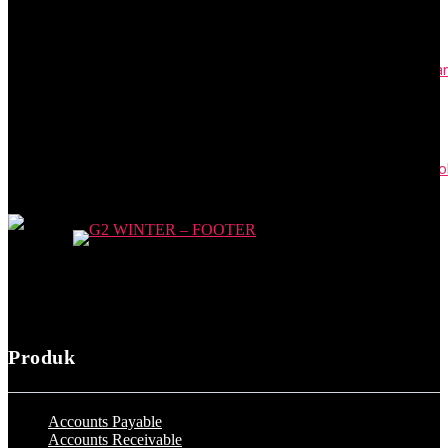
April 24, 2023
Contoh Surat Resmi: Permohonan, Kuasa, Edaran, SK, dan Unda
April 24, 2023
PKWT adalah Perjanjian Kerja Waktu Tertentu: Syarat dan Cont
April 17, 2023
Produk
Accounts Payable
Accounts Receivable