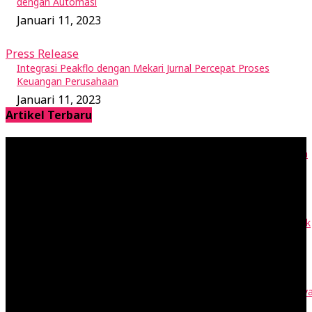
dengan Automasi
Januari 11, 2023
Press Release
Integrasi Peakflo dengan Mekari Jurnal Percepat Proses
Keuangan Perusahaan
Januari 11, 2023
Artikel Terbaru
RAB adalah Rencana Anggaran Biaya: Cara Buat dan Contohnya
April 28, 2023
Vendor adalah Penyedia Barang Jasa: Contohnya di Rantai Pasok
April 27, 2023
Buku Kas adalah Catatan Transaksi Tunai Akuntansi, Cek Jenisny