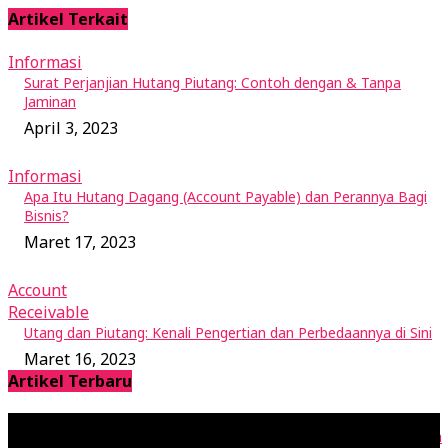
Artikel Terkait
Informasi
Surat Perjanjian Hutang Piutang: Contoh dengan & Tanpa
Jaminan
April 3, 2023
Informasi
Apa Itu Hutang Dagang (Account Payable) dan Perannya Bagi
Bisnis?
Maret 17, 2023
Account
Receivable
Utang dan Piutang: Kenali Pengertian dan Perbedaannya di Sini
Maret 16, 2023
Artikel Terbaru
RAB adalah Rencana Anggaran Biaya: Cara Buat dan Contohnya