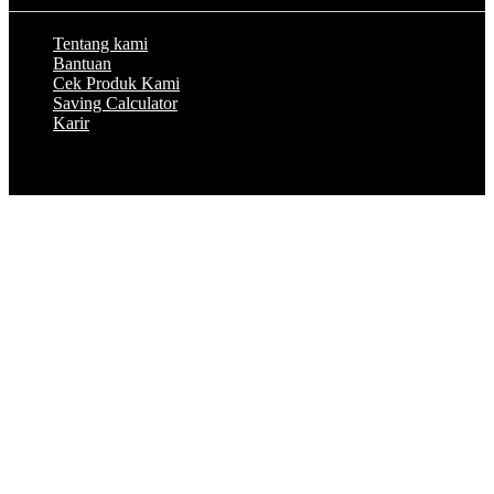
Tentang kami
Bantuan
Cek Produk Kami
Saving Calculator
Karir
© 2023 by Peakflo. All rights reserved.