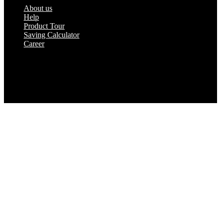
About us
Help
Product Tour
Saving Calculator
Career
© 2023 by Peakflo. All rights reserved.