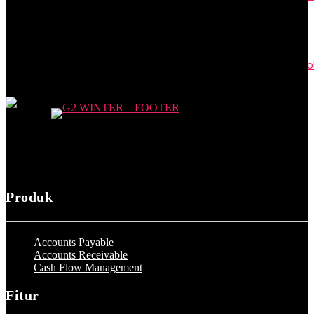
April 24, 2023
PKWT adalah Perjanjian Kerja Waktu Tertentu: Syarat dan Cont
April 17, 2023
Produk
Accounts Payable
Accounts Receivable
Cash Flow Management
Fitur